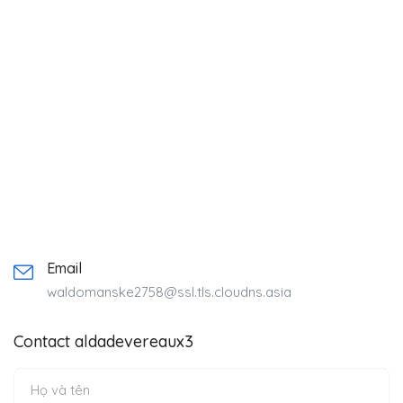
Email
waldomanske2758@ssl.tls.cloudns.asia
Contact aldadevereaux3