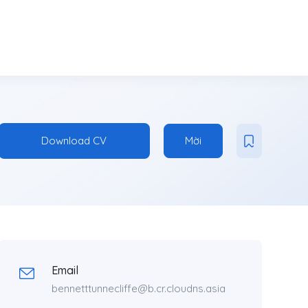
Download CV
Mời
Email
bennetttunnecliffe@b.cr.cloudns.asia