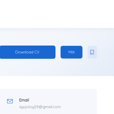
Download CV
Mời
Email
ayujutoy59@gmail.com