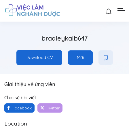
bradleykalb647
Download CV
Mời
Giới thiệu về ứng viên
Chia sẻ bài viết
Facebook
Twitter
Location