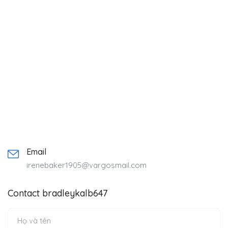
Email
irenebaker1905@vargosmail.com
Contact bradleykalb647