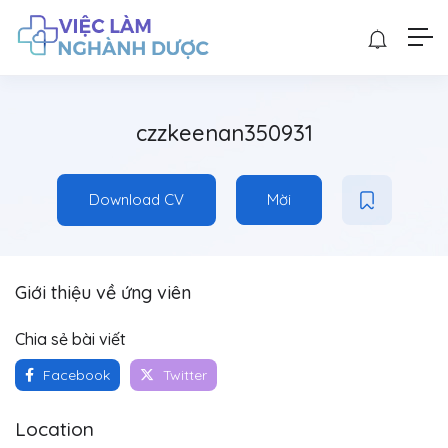
czzkeenan350931
Download CV
Mời
Giới thiệu về ứng viên
Chia sẻ bài viết
Facebook
Twitter
Location