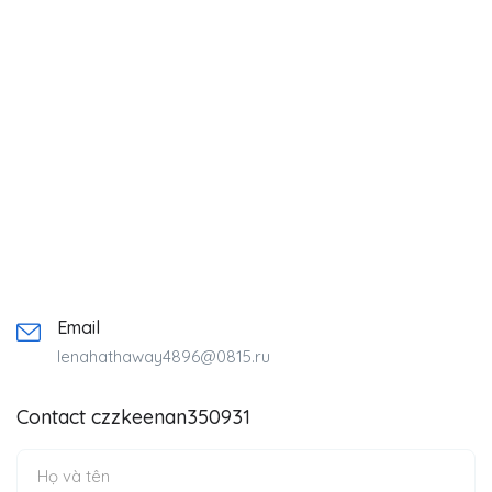
Email
lenahathaway4896@0815.ru
Contact czzkeenan350931