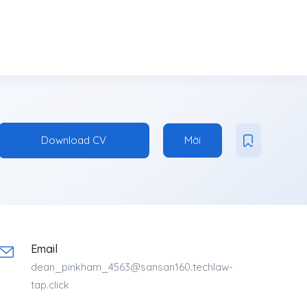
Download CV
Mời
Email
dean_pinkham_4563@sansan160.techlaw-
tap.click