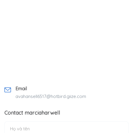
Email
avahansell6517@hotbird.giize.com
Contact marciaharwell