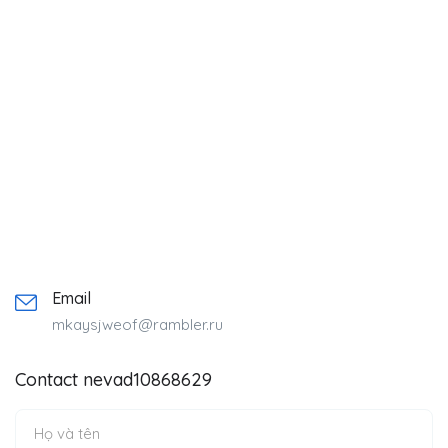
Email
mkaysjweof@rambler.ru
Contact nevad10868629