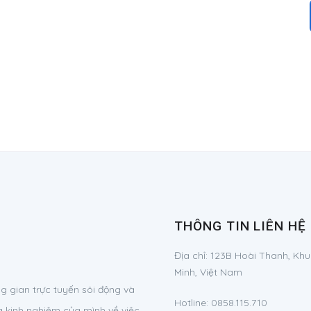
THÔNG TIN LIÊN HỆ
Địa chỉ:
123B Hoài Thanh, Khu
Minh, Việt Nam
 gian trực tuyến sôi động và
Hotline:
0858.115.710
à kinh nghiệm của mình về việc