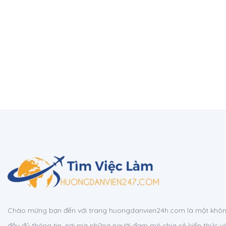
Chào mừng bạn đến với trang huongdanvien24h.com là một không
đầy đủ thông tin, nơi mà những người đam mê chia sẻ kiến thức v