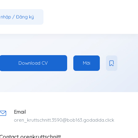
 nhập
/
Đăng ký
Download CV
Mời
Email
oren_kruttschnitt.3590@bob163.godadida.click
Contact orenkruttschnitt