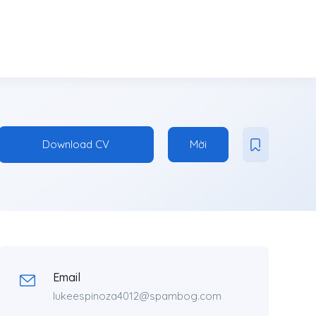
Download CV
Mời
Email
lukeespinoza4012@spambog.com