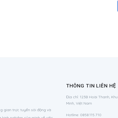
THÔNG TIN LIÊN HỆ
Địa chỉ:
123B Hoài Thanh, Khu
Minh, Việt Nam
 gian trực tuyến sôi động và
Hotline:
0858.115.710
à kinh nghiệm của mình về việc