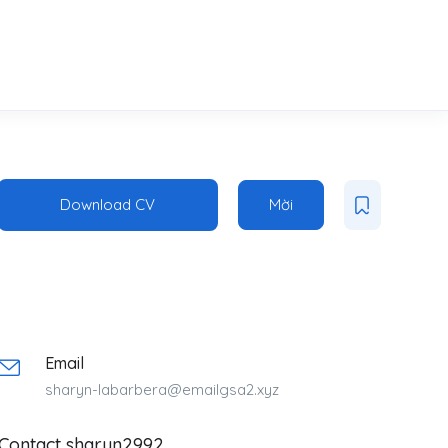
Download CV
Mời
Email
sharyn-labarbera@emailgsa2.xyz
Contact sharyn2992