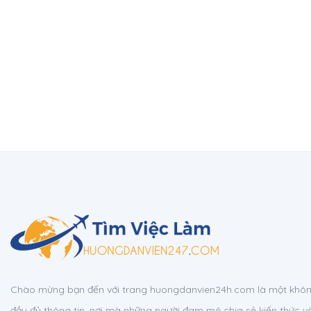
Chào mừng bạn đến với trang huongdanvien24h.com là một không
đầy đủ thông tin, nơi mà những người đam mê chia sẻ kiến thức v