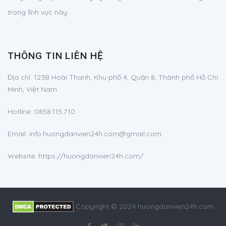
trong lĩnh vực này.
THÔNG TIN LIÊN HỆ
Địa chỉ:
123B Hoài Thanh, Khu phố 4, Quận 8, Thành phố Hồ Chí
Minh, Việt Nam
Hotline:
0858.115.710
Email:
info.huongdanvien24h.com@gmail.com
Website: https://huongdanvien24h.com/
Copyright © 2024 huongdanvien24h.com