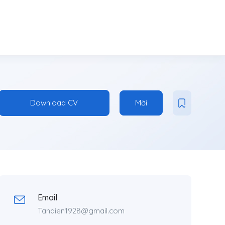
Download CV
Mời
Email
Tandien1928@gmail.com