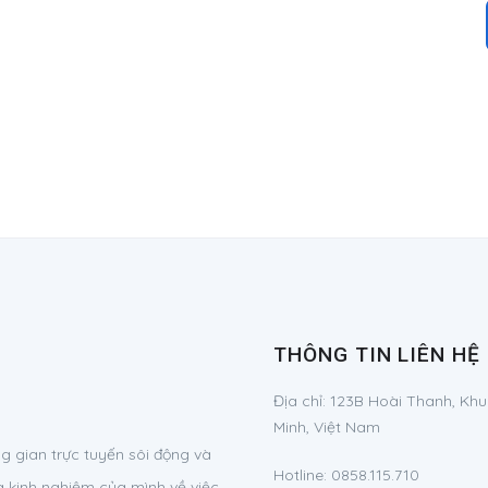
THÔNG TIN LIÊN HỆ
Địa chỉ:
123B Hoài Thanh, Khu
Minh, Việt Nam
 gian trực tuyến sôi động và
Hotline:
0858.115.710
à kinh nghiệm của mình về việc