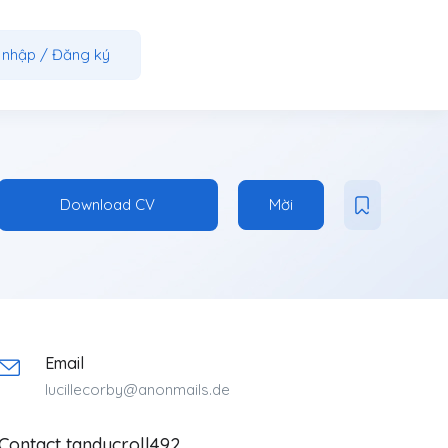
 nhập
/
Đăng ký
Download CV
Mời
Email
lucillecorby@anonmails.de
Contact tandycroll492