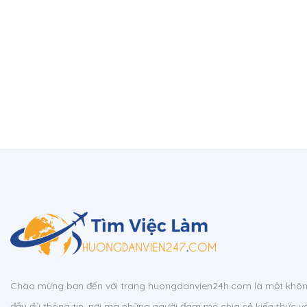
Chào mừng bạn đến với trang huongdanvien24h.com là một không
đầy đủ thông tin, nơi mà những người đam mê chia sẻ kiến thức v