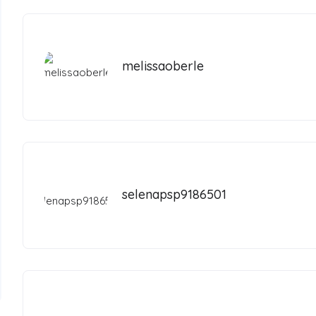
melissaoberle
selenapsp9186501