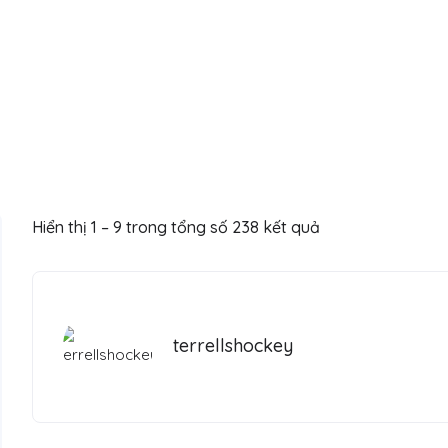
Hiển thị
1
–
9
trong tổng số 238 kết quả
terrellshockey