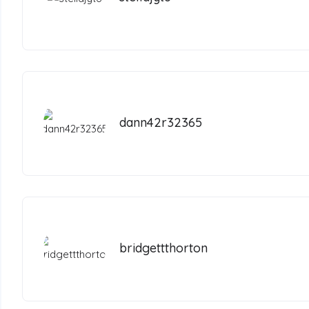
dann42r32365
bridgettthorton