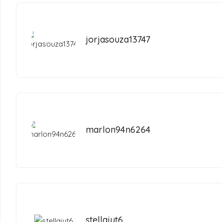
jorjasouza13747
marlon94n6264
stellajyt6