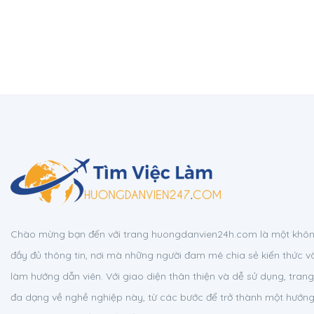
Chào mừng bạn đến với trang huongdanvien24h.com là một không
đầy đủ thông tin, nơi mà những người đam mê chia sẻ kiến thức v
làm hướng dẫn viên. Với giao diện thân thiện và dễ sử dụng, tra
đa dạng về nghề nghiệp này, từ các bước để trở thành một hướn