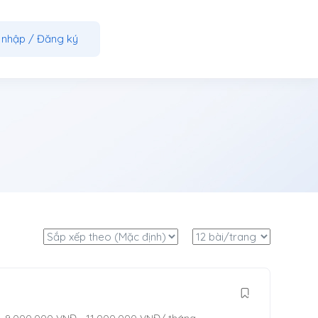
 nhập
/
Đăng ký