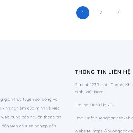
1
2
3
THÔNG TIN LIÊN HỆ
Địa chỉ:
123B Hoài Thanh, Khu
Minh, Việt Nam
 gian trực tuyến sôi động và
Hotline:
0858.115.710
à kinh nghiệm của mình về việc
ng web cung cấp nguồn thông tin
Email:
info.huongdanvien24
g dẫn viên chuyên nghiệp đến
Website: https://huongdanvi