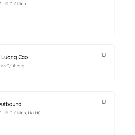
P Hồ Chí Minh
g Lương Cao
VNĐ
/ tháng
Outbound
P Hồ Chí Minh
,
Hà Nội