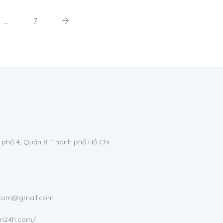
…
7
 phố 4, Quận 8, Thành phố Hồ Chí
h.com@gmail.com
en24h.com/