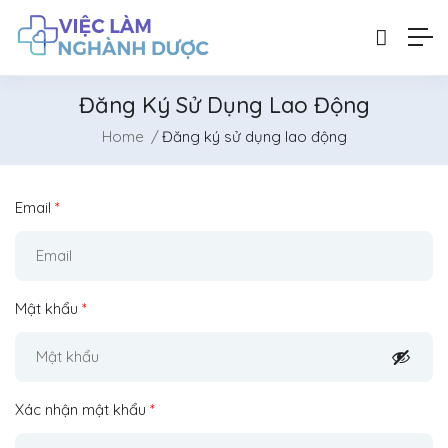
Đăng Ký Sử Dụng Lao Động
Home
Đăng ký sử dụng lao động
Email
*
Mật khẩu
*
Xác nhận mật khẩu
*