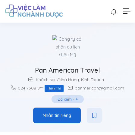
Pan American Travel
Khách sạn/Nhà Hàng
,
Kinh Doanh
024 7308 8***
panmerican@gmail.com
Hiển Thị
Đã xem
-
4
Nhắn tin riêng