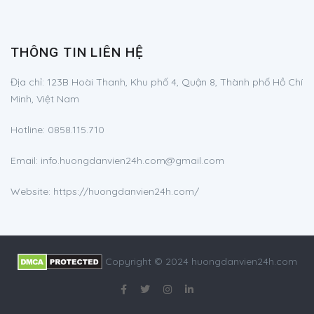
THÔNG TIN LIÊN HỆ
Địa chỉ:
123B Hoài Thanh, Khu phố 4, Quận 8, Thành phố Hồ Chí
Minh, Việt Nam
Hotline:
0858.115.710
Email:
info.huongdanvien24h.com@gmail.com
Website: https://huongdanvien24h.com/
Copyright © 2024 huongdanvien24h.com