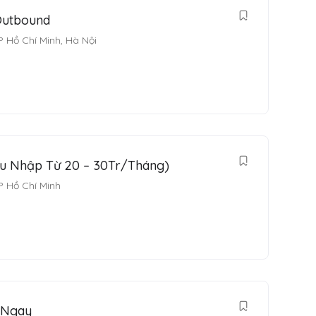
Outbound
P Hồ Chí Minh
,
Hà Nội
hu Nhập Từ 20 – 30Tr/Tháng)
P Hồ Chí Minh
 Ngay