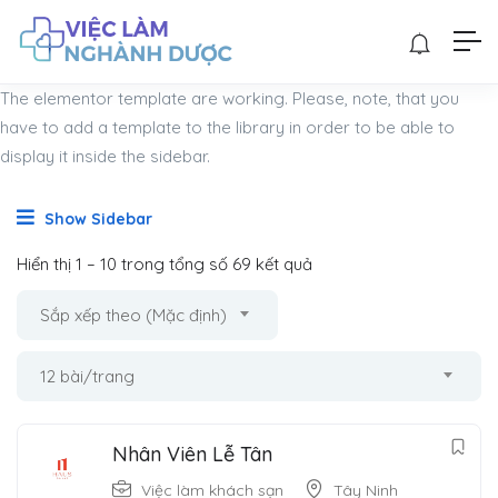
The elementor template are working. Please, note, that you
have to add a template to the library in order to be able to
display it inside the sidebar.
Show Sidebar
Hiển thị
1
–
10
trong tổng số 69 kết quả
Sắp xếp theo (Mặc định)
12 bài/trang
Nhân Viên Lễ Tân
Việc làm khách sạn
Tây Ninh