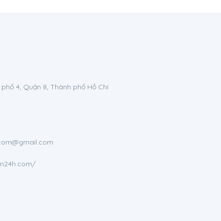
 phố 4, Quận 8, Thành phố Hồ Chí
h.com@gmail.com
en24h.com/