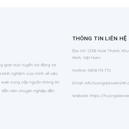
THÔNG TIN LIÊN HỆ
Địa chỉ:
123B Hoài Thanh, Khu
Minh, Việt Nam
 gian trực tuyến sôi động và
Hotline:
0858.115.710
à kinh nghiệm của mình về việc
ng web cung cấp nguồn thông tin
Email:
info.huongdanvien24
g dẫn viên chuyên nghiệp đến
Website: https://huongdanvi