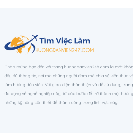
Chào mừng bạn đến với trang huongdanvien24h.com là một không
đầy đủ thông tin, nơi mà những người đam mê chia sẻ kiến thức v
làm hướng dẫn viên. Với giao diện thân thiện và dễ sử dụng, tra
đa dạng về nghề nghiệp này, từ các bước để trở thành một hướn
những kỹ năng cần thiết để thành công trong lĩnh vực này.