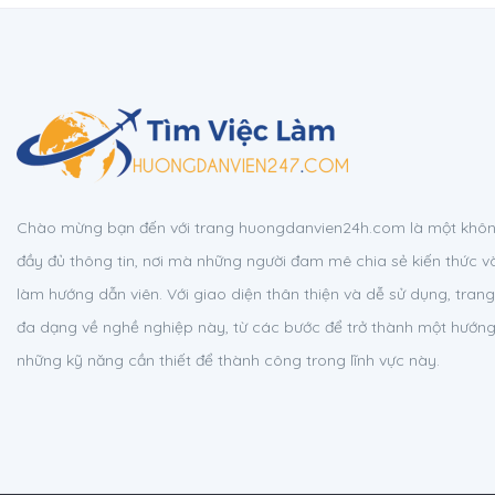
Chào mừng bạn đến với trang huongdanvien24h.com là một không
đầy đủ thông tin, nơi mà những người đam mê chia sẻ kiến thức v
làm hướng dẫn viên. Với giao diện thân thiện và dễ sử dụng, tra
đa dạng về nghề nghiệp này, từ các bước để trở thành một hướn
những kỹ năng cần thiết để thành công trong lĩnh vực này.