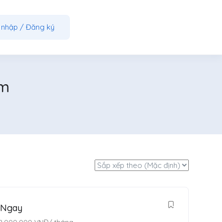
 nhập
/
Đăng ký
cm
 Ngay