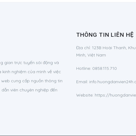
THÔNG TIN LIÊN HỆ
Địa chỉ:
123B Hoài Thanh, Khu
Minh, Việt Nam
 gian trực tuyến sôi động và
Hotline:
0858.115.710
à kinh nghiệm của mình về việc
ng web cung cấp nguồn thông tin
Email:
info.huongdanvien24
g dẫn viên chuyên nghiệp đến
Website: https://huongdanvi