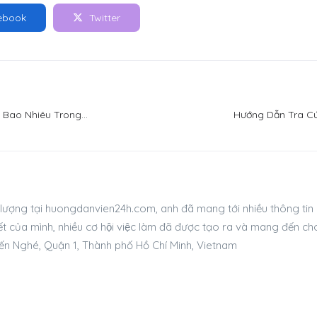
ebook
Twitter
g Bao Nhiêu Trong
Hướng Dẫn Tra Cứ
́t lượng tại huongdanvien24h.com, anh đã mang tới nhiều thông tin hư
́t của mình, nhiều cơ hội việc làm đã được tạo ra và mang đến ch
ến Nghé, Quận 1, Thành phố Hồ Chí Minh, Vietnam