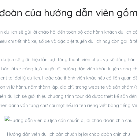
 đoàn của hướng dẫn viên gồm
n du lịch sẽ gửi lời chào hỏi đến toàn bộ các hành khách du lịch c
hiệu chi tiết nhà xe, số xe và đặc biệt tuyến du lịch hay còn gọi là
du lịch sẽ giới thiệu lần lượt từng thành viên phục vụ sẽ đồng hà
ư bác lái xe công ty/chuyến đi, hướng dẫn viên khác tuyến song c
ent tai đại lý du lịch. Hoặc các thành viên khác nếu có liên quan đ
đơn vị lữ hành, năm thành lập, địa chỉ, trang website và sản phẩm/
ên du lịch sẽ giới thiệu chương trình tour đã được thiết kế sẵn đến
ên đánh vần từng chữ cái một nếu là tên riêng viết bằng tiếng Việ
Hướng dẫn viên du lịch cần chuẩn bị lời chào đoàn chỉn chu