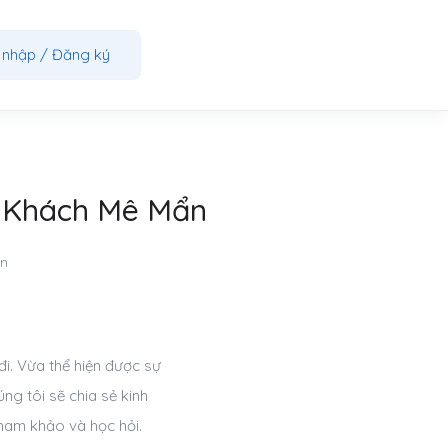
 nhập
/
Đăng ký
, Khách Mê Mẩn
ận
i. Vừa thể hiện được sự
ng tôi sẽ chia sẻ kinh
ham khảo và học hỏi.