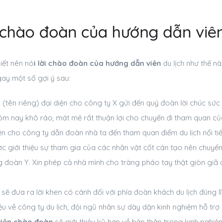
 chào đoàn của hướng dẫn viên
iết nên nó
i lời chào đoàn của hướng dẫn viên
du lịch như thế n
ay một số gợi ý sau:
 (tên riêng) đại diện cho công ty X gửi đến quý đoàn lời chúc sức
hôm nay khô ráo, mát mẻ rất thuận lợi cho chuyến đi tham quan của
ện cho công ty dẫn đoàn nhà ta đến tham quan điểm du lịch nổi ti
c giới thiệu sự tham gia của các nhân vật cốt cán tạo nên chuyến
g đoàn Y. Xin phép cả nhà mình cho tràng pháo tay thật giòn giã 
sẽ đưa ra lời khen có cánh đối với phía đoàn khách du lịch đúng 
iệu về công ty du lịch, đội ngũ nhân sự dày dặn kinh nghiệm hỗ trợ
viên chào đoàn
sẽ giới thiệu kỹ hơn về bản thân trong kinh nghiệ