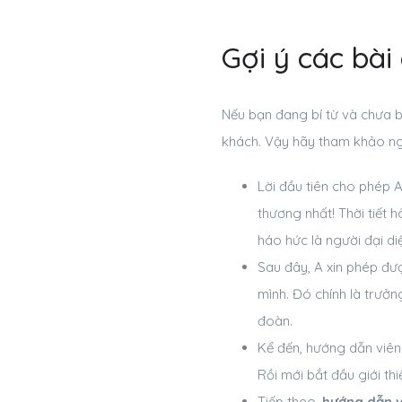
Gợi ý các bài
Nếu bạn đang bí từ và chưa b
khách. Vậy hãy tham khảo ng
Lời đầu tiên cho phép A
thương nhất! Thời tiết 
háo hức là người đại di
Sau đây, A xin phép đượ
mình. Đó chính là trưởn
đoàn.
Kể đến, hướng dẫn viên 
Rồi mới bắt đầu giới th
Tiếp theo,
hướng dẫn 