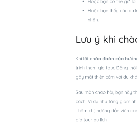
Hoặc bạn có thể gửi lờ
Hoặc bạn thấy các du k
nhân.
Lưu ý khi chà
Khi
lời chào đoàn của hướn
trình tham gia tour. Đồng thờ
gây mất thiện cảm với du khá
Sau màn chào hỏi, bạn hãy th
cách. Ví dụ như tăng giảm nhi
Thậm chí, hướng dẫn viên cò
gia tour du lịch.