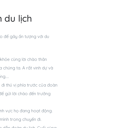
 du lịch
ào để gây ấn tượng với du
 khỏe cùng lời chào thân
 chúng ta. A rất vinh dự và
ếng….
 đi thú vị phía trước của đoàn
để gửi lời chào đến trưởng
lĩnh vực họ đang hoạt động.
 mình trong chuyến đi.
m dẫn đoàn du lịch. Cuối cùng,