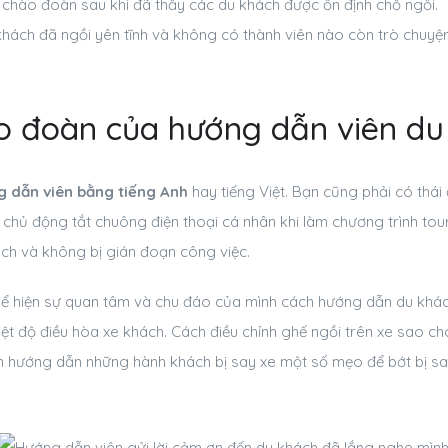
i chào đoàn sau khi đã thấy các du khách được ổn định chỗ ngồi.
hách đã ngồi yên tĩnh và không có thành viên nào còn trò chuyện
o đoàn của hướng dẫn viên du 
g dẫn viên bằng tiếng Anh
hay tiếng Việt. Bạn cũng phải có thái 
i chủ động tắt chuông điện thoại cá nhân khi làm chương trình tour 
ch và không bị gián đoạn công việc.
ể hiện sự quan tâm và chu đáo của mình cách hướng dẫn du khách
ệt độ điều hòa xe khách. Cách điều chỉnh ghế ngồi trên xe sao ch
n hướng dẫn những hành khách bị say xe một số mẹo để bớt bị say