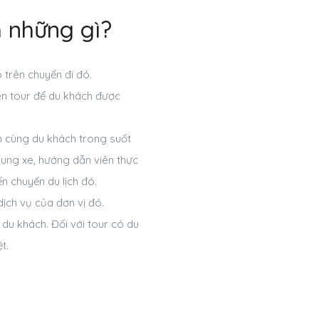
 những gì?
ó trên chuyến đi đó.
 tên tour để du khách được
nh cùng du khách trong suốt
hung xe, hướng dẫn viên thực
ến chuyến du lịch đó.
dịch vụ của đơn vị đó.
 du khách. Đối với tour có du
t.