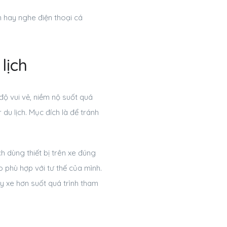
 hay nghe điện thoại cá
lịch
độ vui vẻ, niềm nộ suốt quá
du lịch. Mục đích là để tránh
 dùng thiết bị trên xe đúng
o phù hợp với tư thế của mình.
 xe hơn suốt quá trình tham