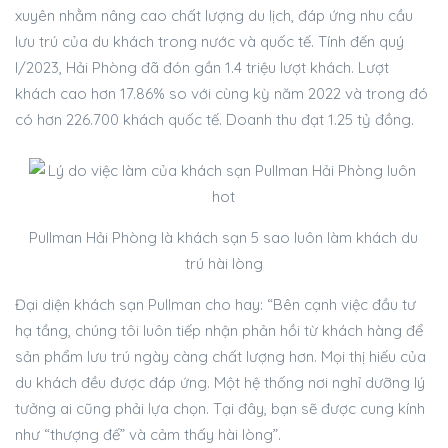
xuyên nhằm nâng cao chất lượng du lịch, đáp ứng nhu cầu
lưu trú của du khách trong nước và quốc tế. Tính đến quý
I/2023, Hải Phòng đã đón gần 1.4 triệu lượt khách. Lượt
khách cao hơn 17.86% so với cùng kỳ năm 2022 và trong đó
có hơn 226.700 khách quốc tế. Doanh thu đạt 1.25 tỷ đồng.
Pullman Hải Phòng là khách sạn 5 sao luôn làm khách du
trú hài lòng
Đại diện khách sạn Pullman cho hay: “Bên cạnh việc đầu tư
hạ tầng, chúng tôi luôn tiếp nhận phản hồi từ khách hàng để
sản phẩm lưu trú ngày càng chất lượng hơn. Mọi thị hiếu của
du khách đều được đáp ứng. Một hệ thống nơi nghỉ dưỡng lý
tưởng ai cũng phải lựa chọn. Tại đây, bạn sẽ được cung kính
như “thượng đế” và cảm thấy hài lòng”.