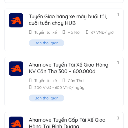
Tuyển Giao hàng xe máy buổi tối,
cuối tuần chạy HUB
Tuyển tài xế
Hà Nội
67
VNĐ
/ giờ
Bán thời gian
Ahamove Tuyển Tài Xế Giao Hàng
KV Cần Thơ 300 – 600.000đ
Tuyển tài xế
Cần Thơ
300
VNĐ
-
600
VNĐ
/ ngày
Bán thời gian
Ahamove Tuyển Gấp Tài Xế Giao
Hàng Tại Bình Dương