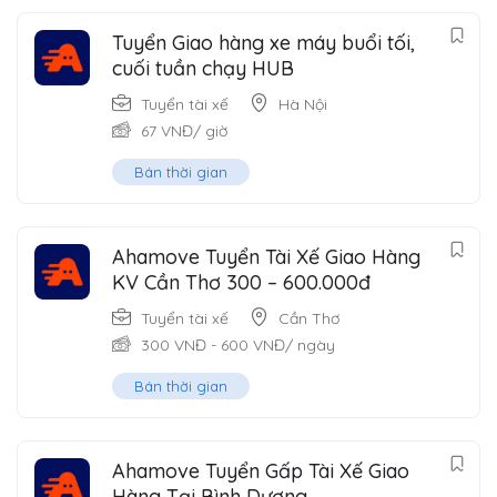
Tuyển Giao hàng xe máy buổi tối,
cuối tuần chạy HUB
Tuyển tài xế
Hà Nội
67
VNĐ
/ giờ
Bán thời gian
Ahamove Tuyển Tài Xế Giao Hàng
KV Cần Thơ 300 – 600.000đ
Tuyển tài xế
Cần Thơ
300
VNĐ
-
600
VNĐ
/ ngày
Bán thời gian
Ahamove Tuyển Gấp Tài Xế Giao
Hàng Tại Bình Dương