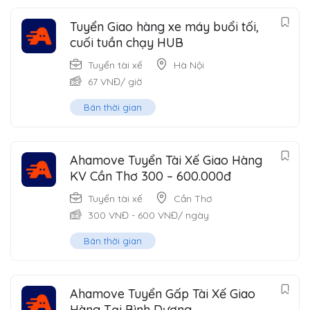
Tuyển Giao hàng xe máy buổi tối,
cuối tuần chạy HUB
Tuyển tài xế
Hà Nội
67
VNĐ
/ giờ
Bán thời gian
Ahamove Tuyển Tài Xế Giao Hàng
KV Cần Thơ 300 – 600.000đ
Tuyển tài xế
Cần Thơ
300
VNĐ
-
600
VNĐ
/ ngày
Bán thời gian
Ahamove Tuyển Gấp Tài Xế Giao
Hàng Tại Bình Dương