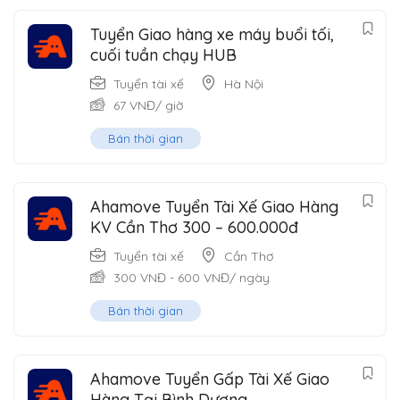
Tuyển Giao hàng xe máy buổi tối,
cuối tuần chạy HUB
Tuyển tài xế
Hà Nội
67
VNĐ
/ giờ
Bán thời gian
Ahamove Tuyển Tài Xế Giao Hàng
KV Cần Thơ 300 – 600.000đ
Tuyển tài xế
Cần Thơ
300
VNĐ
-
600
VNĐ
/ ngày
Bán thời gian
Ahamove Tuyển Gấp Tài Xế Giao
Hàng Tại Bình Dương